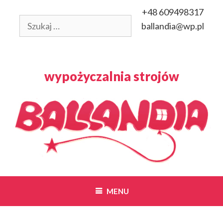
Przeskocz
+48 609498317
do
Szukaj:
ballandia@wp.pl
treści
wypożyczalnia strojów
MENU