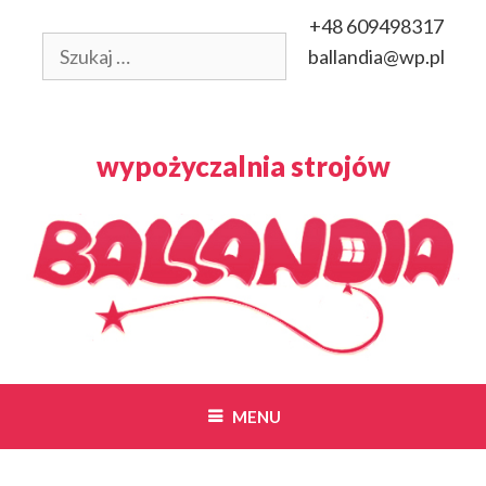
Przeskocz
+48 609498317
do
Szukaj:
ballandia@wp.pl
treści
wypożyczalnia strojów
MENU