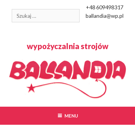
Przeskocz
+48 609498317
do
Szukaj:
ballandia@wp.pl
treści
wypożyczalnia strojów
MENU