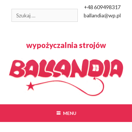
Przeskocz
+48 609498317
do
Szukaj:
ballandia@wp.pl
treści
wypożyczalnia strojów
MENU