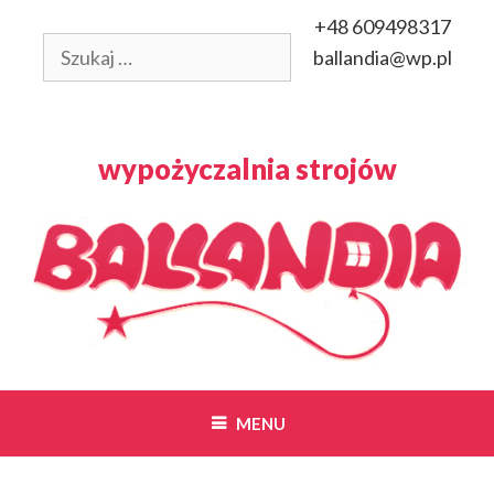
Przeskocz
+48 609498317
do
Szukaj:
ballandia@wp.pl
treści
wypożyczalnia strojów
MENU