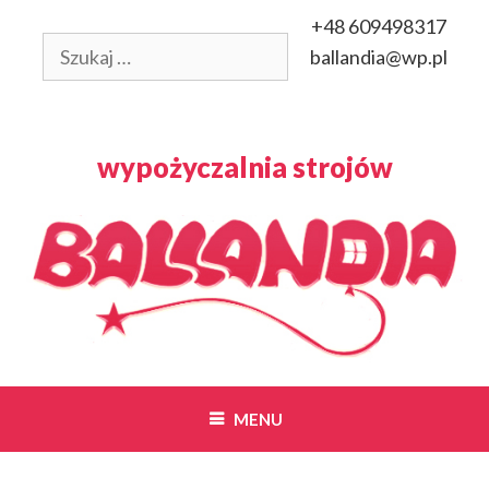
Przeskocz
+48 609498317
do
Szukaj:
ballandia@wp.pl
treści
wypożyczalnia strojów
MENU