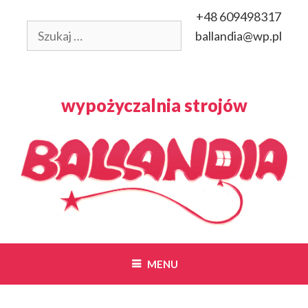
Przeskocz
+48 609498317
do
Szukaj:
ballandia@wp.pl
treści
wypożyczalnia strojów
MENU