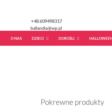
Przeskocz
do
treści
+48 609498317
ballandia@wp.pl
O NAS
DZIECI
DOROŚLI
HALLOWEE
Pokrewne produkty